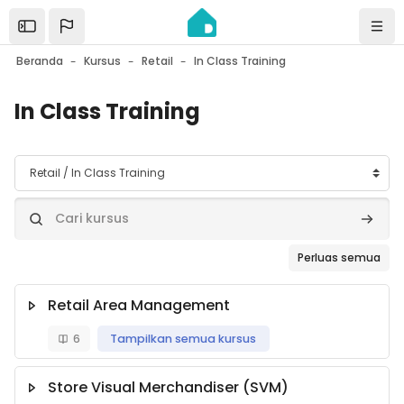
Lewati ke konten utama
Open the sidebar
Navi
Beranda
Kursus
Retail
In Class Training
In Class Training
Kategori kursus
Cari kursus
Cari ku
Perluas semua
Retail Area Management
6
Tampilkan semua kursus
Store Visual Merchandiser (SVM)