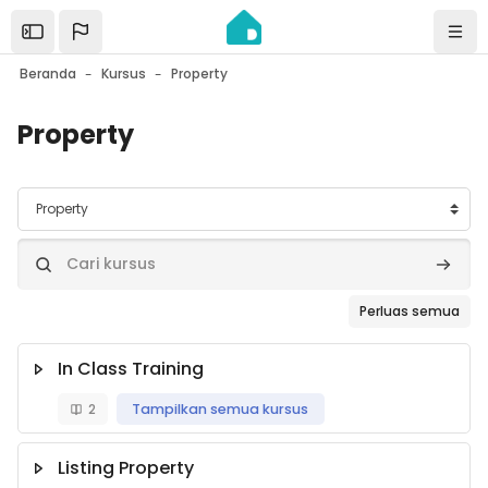
Lewati ke konten utama
Open the sidebar
Navi
Beranda
Kursus
Property
Property
Kategori kursus
Cari kursus
Cari ku
Perluas semua
In Class Training
2
Tampilkan semua kursus
Listing Property