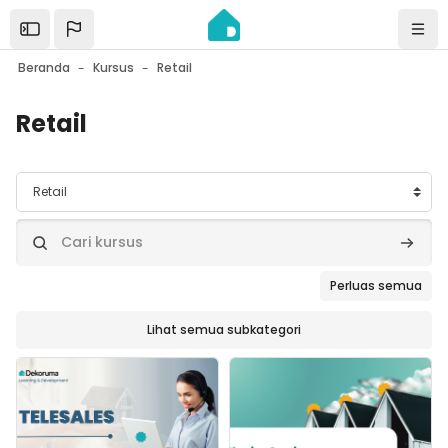
Lewati ke konten utama
Open the sidebar
Navi
Beranda
Kursus
Retail
Retail
Kategori kursus
Cari kursus
Cari ku
Perluas semua
Lihat semua subkategori
Gambar kursus" Telesales 2: Observing & Listening
Gambar kursus" Sharing Sessio