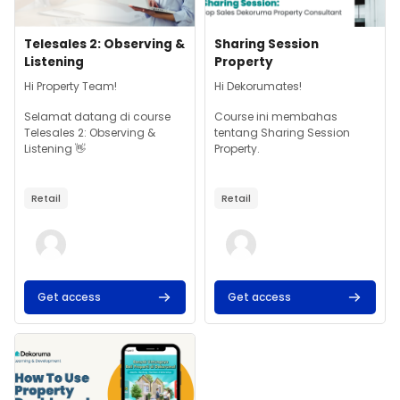
Gambar kursus
Nama kursus
Gambar kursus
Nama kursus
Telesales 2: Observing &
Sharing Session
Listening
Property
Teks ringkasan kursus:
Teks ringkasan kursus:
Hi Property Team!
Hi Dekorumates!
Selamat datang di course
Course ini membahas
Telesales 2: Observing &
tentang Sharing Session
Listening
👋
Property.
Retail
Retail
Get access
Get access
Gambar kursus" Property Dashboard (CRM System)